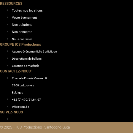
RESSOURCES
Toutes nos locations
Votre événement
Nos solutions
Nos concepts
Nous contacter
GROUPE ICS Productions
Agence événementielle & artistique
Décorations de ballons
Location de matériels
CONTACTEZ-NOUS !
Rue de la Poterie Monseu 8
7100 La Louvière
Belgique
+32 (0) 470/51.64.67
info@icsp.be
SUIVEZ-NOUS
© 2025 – ICS Productions | Santocono Luca