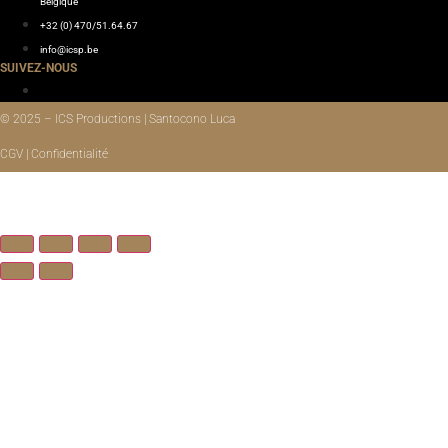
Belgique
+32 (0) 470/51.64.67
info@icsp.be
SUIVEZ-NOUS
© 2025 – ICS Productions | Santocono Luca
CGV | Confidentialité