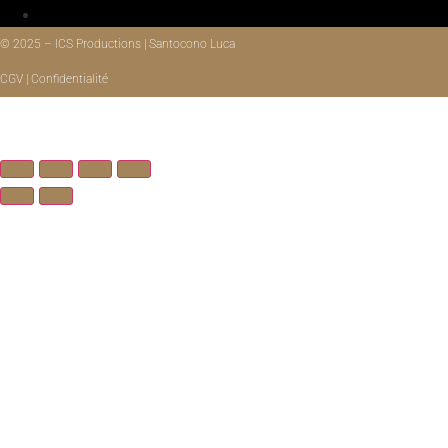
© 2025 – ICS Productions | Santocono Luca
CGV | Confidentialité