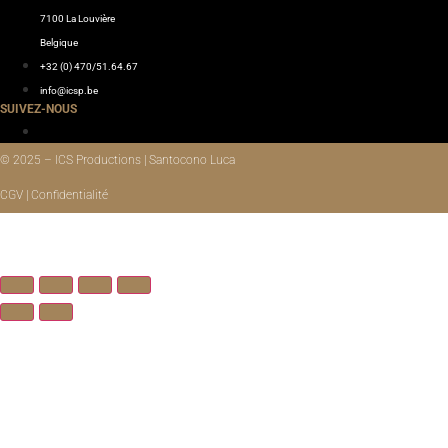
7100 La Louvière
Belgique
+32 (0) 470/51.64.67
info@icsp.be
SUIVEZ-NOUS
© 2025 – ICS Productions | Santocono Luca
CGV | Confidentialité