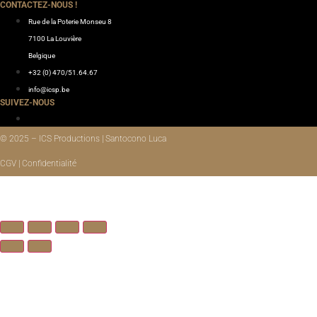
CONTACTEZ-NOUS !
Rue de la Poterie Monseu 8
7100 La Louvière
Belgique
+32 (0) 470/51.64.67
info@icsp.be
SUIVEZ-NOUS
© 2025 – ICS Productions | Santocono Luca
CGV | Confidentialité