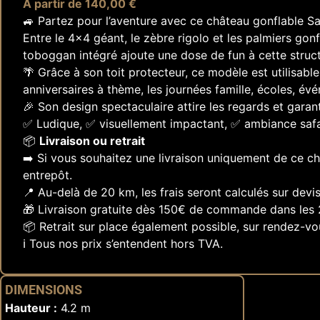
À partir de 140,00 €
🚙 Partez pour l’aventure avec ce château gonflable Saf
Entre le 4x4 géant, le zèbre rigolo et les palmiers gon
toboggan intégré ajoute une dose de fun à cette struc
🌴 Grâce à son toit protecteur, ce modèle est utilisabl
anniversaires à thème, les journées famille, écoles, é
🎉 Son design spectaculaire attire les regards et garan
✅ Ludique, ✅ visuellement impactant, ✅ ambiance safar
📦
Livraison ou retrait
➡️ Si vous souhaitez une livraison uniquement de ce 
entrepôt.
📍 Au-delà de 20 km, les frais seront calculés sur devis
🎁 Livraison gratuite dès 150€ de commande dans les 
📦 Retrait sur place également possible, sur rendez-vo
ℹ️ Tous nos prix s’entendent hors TVA.
DIMENSIONS
Hauteur :
4.2 m